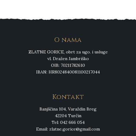
O nama
ZLATNE GORICE, obrt za ugo. i usluge
vl. Dražen Jambriško
OIB: 70211782610
IBAN: HR8024840081100217044
Kontakt
Banjščina 104, Varaždin Breg
42204 Turčin
Tel: 042 666 054
Email:
zlatne.gorice@gmail.com