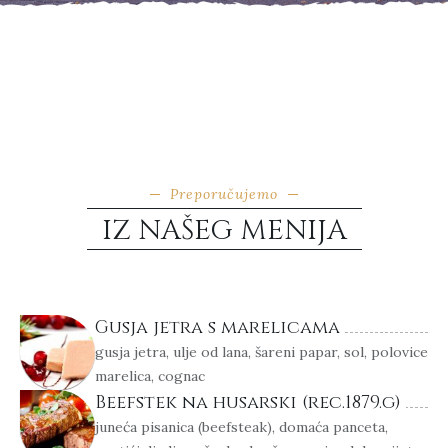
Preporučujemo
IZ NAŠEG MENIJA
Gusja jetra s marelicama
gusja jetra, ulje od lana, šareni papar, sol, polovice
marelica, cognac
Beefstek na husarski (rec.1879.g)
juneća pisanica (beefsteak), domaća panceta,