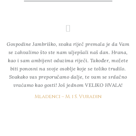
ju.
Gospodine Jambriško, svaka riječ premala je da Vam
o!
se zahvalimo što ste nam uljepšali naš dan. Hrana,
kr
kao i sam ambijent oduzima riječi. Također, možete
biti ponosni na svoje osoblje koje se toliko trudilo.
Svakako vas preporučamo dalje, te vam se srdačno
vraćamo kao gosti! Još jednom VELIKO HVALA!
Mladenci – M. i S. Vuradin