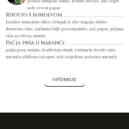
prutići dimljene šunke, krušne mrvice, luk, cvijet
soli, crveni papar
Risotto s bundevom
kockice muscatne tikve, češnjak iz eko uzgoja, slatko
desertno vino, začinsko bilje provansalsko, sol, papar, pirjana
riža za rižota, maslac
Pačja prsa u naranči
pačja prsa, maslac, kvalitetan vinjak, ružmarin, bordo vino,
naranča očišćena od opne, sok ocijeđene polovice naranče
OPŠIRNIJE