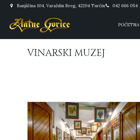
Banjščina 104, Varaždin Breg, 42204 Turčin
042 666 054
POČETNA
VINARSKI MUZEJ