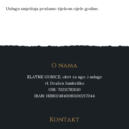
Uslugu smještaja pružamo tijekom cijele godine.
O nama
ZLATNE GORICE, obrt za ugo. i usluge
vl. Dražen Jambriško
OIB: 70211782610
IBAN: HR8024840081100217044
Kontakt