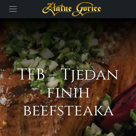
TFB – Tjedan
finih
beefsteaka