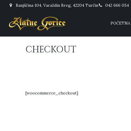
Banjščina 104, Varaždin Breg, 42204 Turčin
042 666 054
POČETNA
CHECKOUT
[woocommerce_checkout]