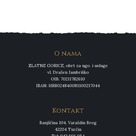
O nama
ZLATNE GORICE, obrt za ugo. i usluge
vl. Dražen Jambriško
OIB: 70211782610
IBAN: HR8024840081100217044
Kontakt
Banjščina 104, Varaždin Breg
42204 Turčin