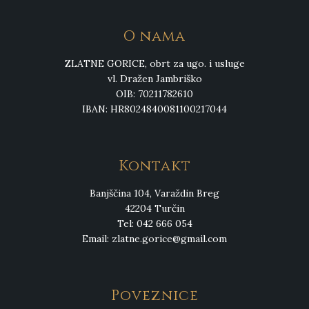
O nama
ZLATNE GORICE, obrt za ugo. i usluge
vl. Dražen Jambriško
OIB: 70211782610
IBAN: HR8024840081100217044
Kontakt
Banjščina 104, Varaždin Breg
42204 Turčin
Tel: 042 666 054
Email:
zlatne.gorice@gmail.com
Poveznice