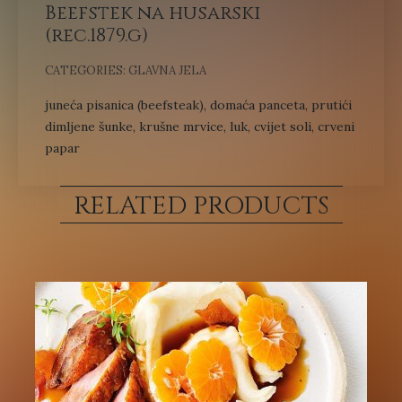
Beefstek na husarski
(rec.1879.g)
CATEGORIES:
GLAVNA JELA
juneća pisanica (beefsteak), domaća panceta, prutići
dimljene šunke, krušne mrvice, luk, cvijet soli, crveni
papar
RELATED PRODUCTS