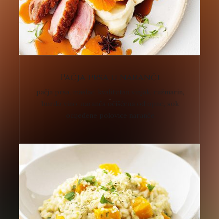
Pačja prsa u naranči
pačja prsa, maslac, kvalitetan vinjak, ružmarin,
bordo vino, naranča očišćena od opne, sok
ocijeđene polovice naranče