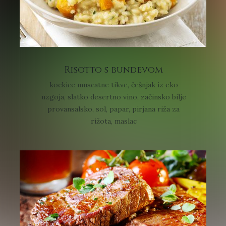
Risotto s bundevom
kockice muscatne tikve, češnjak iz eko
uzgoja, slatko desertno vino, začinsko bilje
provansalsko, sol, papar, pirjana riža za
rižota, maslac